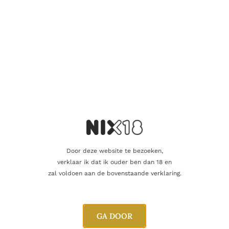
Nog maar 1 op voorraad!
Aanvullende informatie
Inhoud
70cl
Alcoholpercentage
43,0%
Door deze website te bezoeken,
verklaar ik dat ik ouder ben dan 18 en
Blend
Single Malt
zal voldoen aan de bovenstaande verklaring.
Producent
J & W Hardie Ltd.
Oorsprong
Schotland
GA DOOR