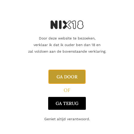
Dit product als cadeau doen
Nog maar 11 op voorraad!
Door deze website te bezoeken,
verklaar ik dat ik ouder ben dan 18 en
zal voldoen aan de bovenstaande verklaring.
Aanvullende informatie
GA DOOR
Inhoud
75cl
OF
Alcoholpercentage
13,0%
GA TERUG
Producent
Château D'Eclans
Geniet altijd verantwoord.
Regio
Provence