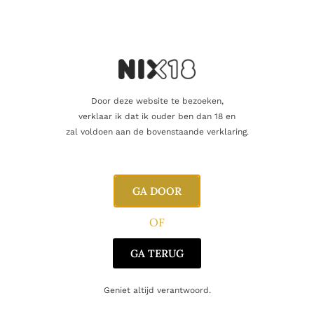
Producent
Dràm Mòr Group Ltd.
Regio
Highland
Oorsprong
Schotland
Door deze website te bezoeken,
verklaar ik dat ik ouder ben dan 18 en
zal voldoen aan de bovenstaande verklaring.
Gerelateerde producten
GA DOOR
OF
GA TERUG
Geniet altijd verantwoord.