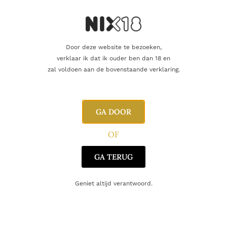
Nog maar 1 op voorraad!
Door deze website te bezoeken,
verklaar ik dat ik ouder ben dan 18 en
zal voldoen aan de bovenstaande verklaring.
Aanvullende informatie
GA DOOR
OF
Inhoud
70cl
GA TERUG
Alcoholpercentage
46,5%
Geniet altijd verantwoord.
Blend
Bourbon
Producent
YellowStone