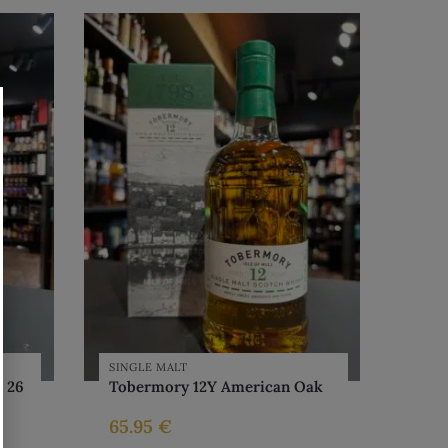
SINGLE MALT
5 26
Tobermory 12Y American Oak
65.95
€