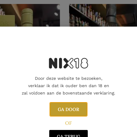
Door deze website te bezoeken,
verklaar ik dat ik ouder ben dan 18 en
zal voldoen aan de bovenstaande verklaring.
GA DOOR
MALT
SINGLE MALT
Triple Wood
Thompson Bros Ledaig 199
OF
Years
0
€
259.00
€
GA TERUG