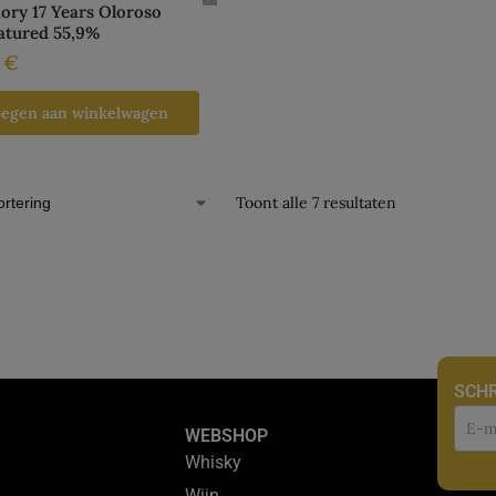
ry 17 Years Oloroso
atured 55,9%
0
€
oegen aan winkelwagen
Toont alle 7 resultaten
SCHR
Nie
WEBSHOP
Whisky
Wijn