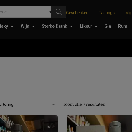
Geschenken
Tastings
Mij
isky
Wijn
Sterke Drank
Likeur
Gin
Rum
Toont alle 7 resultaten