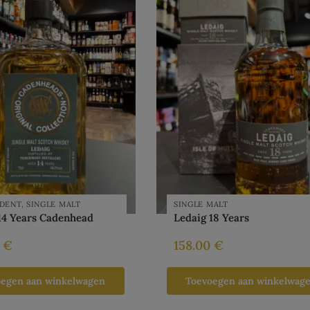
DENT
,
SINGLE MALT
SINGLE MALT
14 Years Cadenhead
Ledaig 18 Years
0
€
158.00
€
oegen aan winkelwagen
Toevoegen aan winkelwag