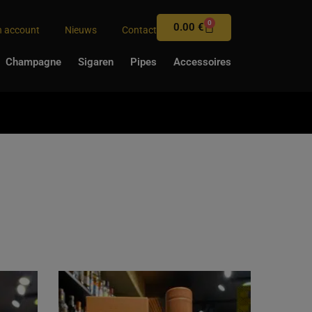
0
0.00
€
n account
Nieuws
Contact
Champagne
Sigaren
Pipes
Accessoires