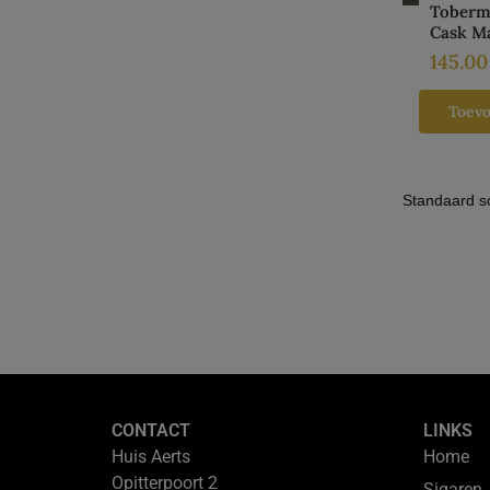
Tobermo
Cask M
145.0
Toev
CONTACT
LINKS
Huis Aerts
Home
Opitterpoort 2
Sigaren