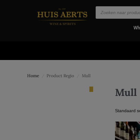
de
inhoud
Wh
Home
Product Regio
Mull
/
/
Mull