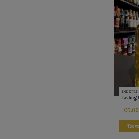
INDEPEN
Ledaig 
105.0
Toev