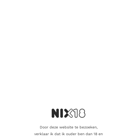
GRAPPA
Marzadro Giare Amarone
65.90
€
Door deze website te bezoeken,
Toevoegen aan winkelwagen
verklaar ik dat ik ouder ben dan 18 en