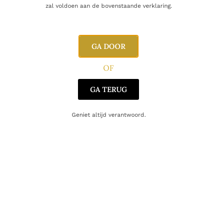
zal voldoen aan de bovenstaande verklaring.
GA DOOR
OF
GA TERUG
Geniet altijd verantwoord.