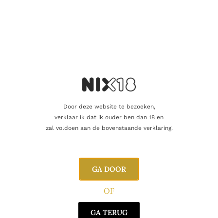
Aanvullende informatie
Inhoud
70cl
Alcoholpercentage
41,0%
Door deze website te bezoeken,
Producent
Frapin
verklaar ik dat ik ouder ben dan 18 en
zal voldoen aan de bovenstaande verklaring.
Oorsprong
Frankrijk
GA DOOR
Gerelateerde producten
OF
GA TERUG