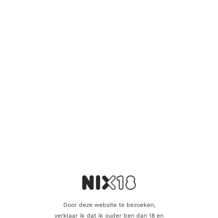
SINGLE MALT
Ardnamurchan AD/01.21:01
59.90
€
Toevoegen aan winkelwagen
Door deze website te bezoeken,
verklaar ik dat ik ouder ben dan 18 en