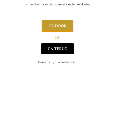
zal voldoen aan de bovenstaande verklaring.
GA DOOR
OF
GA TERUG
SINGLE MALT
Ardnamurchan AD/09.20:01
Geniet altijd verantwoord.
220.00
€
Toevoegen aan winkelwagen
Toont alle 2 resultaten