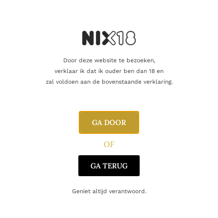
RODE WIJN
Julia Florista Tinto
7.50
€
Door deze website te bezoeken,
Toevoegen aan winkelwagen
verklaar ik dat ik ouder ben dan 18 en
zal voldoen aan de bovenstaande verklaring.
Enig resultaat
GA DOOR
OF
GA TERUG
Geniet altijd verantwoord.
CONTACT
Huis Aerts
Opitterpoort 2