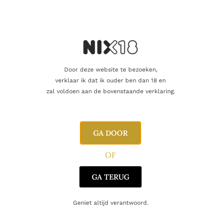
Vind je dat dit product perfect is voor een
vriend of een geliefde? U kunt voor dit
artikel een cadeaukaart kopen!
Dit product als cadeau doen
Door deze website te bezoeken,
Dit product vliegt de deur uit
verklaar ik dat ik ouder ben dan 18 en
zal voldoen aan de bovenstaande verklaring.
GA DOOR
Aanvullende informatie
OF
Beoordelingen
0
GA TERUG
Geniet altijd verantwoord.
Inhoud
75cl