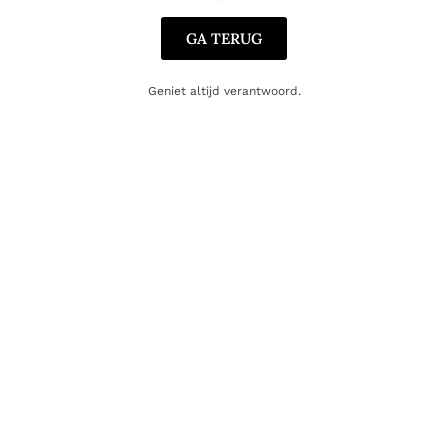
GA TERUG
Geniet altijd verantwoord.
WITTE WIJN
Tagaro Lunario Fiano Bianco
12.40
€
Toevoegen aan winkelwagen