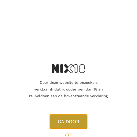
WITTE WIJN
Gran Maestro Appassimento Bianco
8.90
€
Door deze website te bezoeken,
Toevoegen aan winkelwagen
verklaar ik dat ik ouder ben dan 18 en
zal voldoen aan de bovenstaande verklaring.
GA DOOR
OF