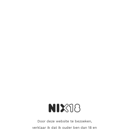
SINGLE MALT
Ardnamurchan AD/01.21:01
59.90
€
Toevoegen aan winkelwagen
Door deze website te bezoeken,
verklaar ik dat ik ouder ben dan 18 en