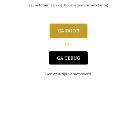
zal voldoen aan de bovenstaande verklaring.
GA DOOR
OF
GA TERUG
SINGLE MALT
Ardnamurchan AD/09.20:01
Geniet altijd verantwoord.
220.00
€
Toevoegen aan winkelwagen
Toont alle 2 resultaten