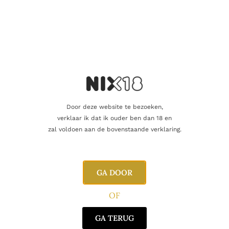
CONTACT
Huis Aerts
Opitterpoort 2
3960 Bree
Door deze website te bezoeken,
Tel: 089 46 12 56
verklaar ik dat ik ouder ben dan 18 en
zal voldoen aan de bovenstaande verklaring.
E: info@huis-aerts.be
BTW: BE0828216682
LINKS
Home
GA DOOR
Sigaren
OF
Pipes
Geschenken
GA TERUG