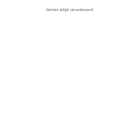
Tastings
Nieuws
Geniet altijd verantwoord.
Contact
WEBSHOP
Whisky
Wijn
Sterke drank
Gin
Rum
Champagne
Cadeaubon
SCHRIJF JE IN OP ONZE NIEUWSBRIEF
Nieuwsbrief
Registreer