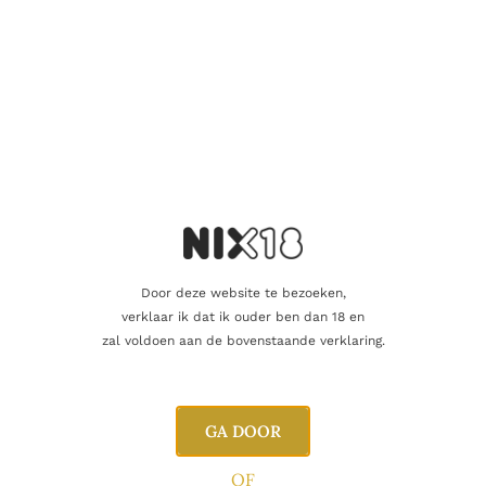
CHAMPAGNE
Edmond Roussin Brut Magnum
65.00
€
Door deze website te bezoeken,
Toevoegen aan winkelwagen
verklaar ik dat ik ouder ben dan 18 en
zal voldoen aan de bovenstaande verklaring.
GA DOOR
OF