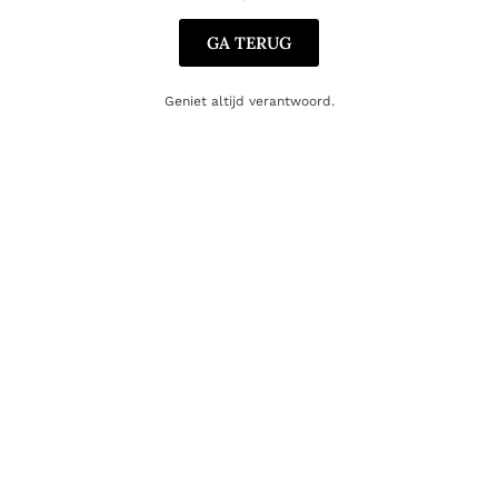
GA TERUG
Geniet altijd verantwoord.
CHAMPAGNE
Edmond Roussin Brut Premier Cru
28.50
€
Toevoegen aan winkelwagen