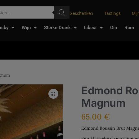
Geschenken
Tastings
Mij
isky
Wijn
Sterke Drank
Likeur
Gin
Rum
agnum
Edmond Rou
Magnum
65.00
€
Edmond Roussin Brut Mag
Een klassieke champagne wa