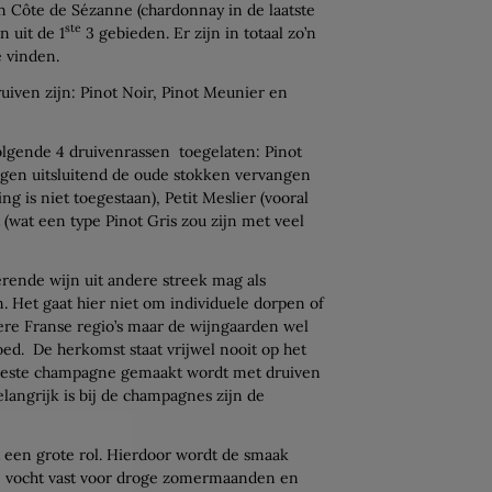
n Côte de Sézanne (chardonnay in de laatste
ste
n uit de 1
3 gebieden. Er zijn in totaal zo’n
 vinden.
iven zijn: Pinot Noir, Pinot Meunier en
olgende 4 druivenrassen toegelaten: Pinot
gen uitsluitend de oude stokken vervangen
g is niet toegestaan), Petit Meslier (vooral
(wat een type Pinot Gris zou zijn met veel
ende wijn uit andere streek mag als
Het gaat hier niet om individuele dorpen of
ere Franse regio’s maar de wijngaarden wel
oed. De herkomst staat vrijwel nooit op het
eeste champagne gemaakt wordt met druiven
elangrijk is bij de champagnes zijn de
t een grote rol. Hierdoor wordt de smaak
de vocht vast voor droge zomermaanden en