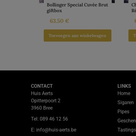
Bollinger Special Cuvée Brut
Ch
giftbox
R
63.50
€
Toevoegen aan winkelwagen
T
CONTACT
LINKS
Huis Aerts
Home
Opitterpoort 2
Sigaren
3960 Bree
Pipes
Tel: 089 46 12 56
Geschen
E: info@huis-aerts.be
Tastings