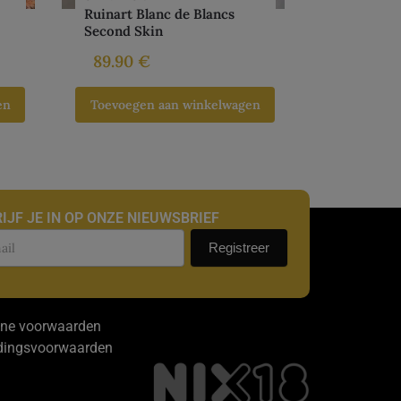
Ruinart Blanc de Blancs
Second Skin
89.90
€
en
Toevoegen aan winkelwagen
IJF JE IN OP ONZE NIEUWSBRIEF
uwsbrief
Registreer
ne voorwaarden
dingsvoorwaarden