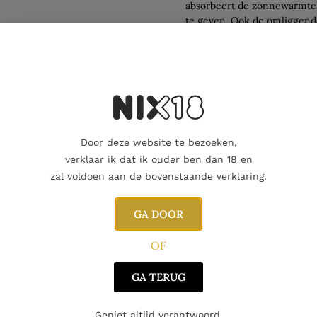
absorbeert de zonnewarmte 
te geven. Ook de omliggend
voor wat betreft temperatu
jaartemperatuur bedraagt 10
voor wijncultuur. Wijnproduc
dalen die de wijngaarden b
ook door de kalkhoudende 
en de wortels van de wijnst
voedsel en water ongeacht h
Door deze website te bezoeken,
verklaar ik dat ik ouder ben dan 18 en
T
zal voldoen aan de bovenstaande verklaring.
GA DOOR
Vind je dat dit
of een geliefde
OF
cadeaukaart ko
GA TERUG
Dit product al
Geniet altijd verantwoord.