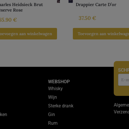
arles Heidsieck Brut
Drappier Carte D’or
éserve Rose
37.50
€
65.90
€
oevoegen aan winkelwagen
Toevoegen aan winkelwag
SCHR
Nie
WEBSHOP
Whisky
Wijn
Algeme
Sterke drank
Verzen
ken
Gin
Rum