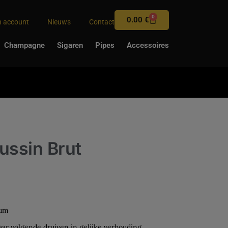
0
0.00
€
n account
Nieuws
Contact
Champagne
Sigaren
Pipes
Accessoires
ssin Brut
num
ar volgende druiven in gelijke verhouding