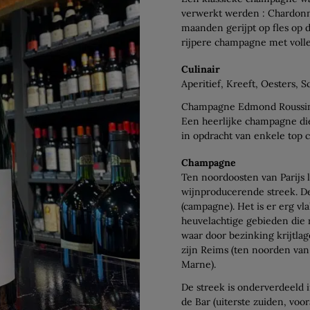
verwerkt werden : Chardonn
maanden gerijpt op fles op 
rijpere champagne met volle
Culinair
Aperitief, Kreeft, Oesters, S
Champagne Edmond Roussi
Een heerlijke champagne die
in opdracht van enkele top cu
Champagne
Ten noordoosten van Parijs 
wijnproducerende streek. D
(campagne). Het is er erg vl
heuvelachtige gebieden die 
waar door bezinking krijtl
zijn Reims (ten noorden van
Marne).
De streek is onderverdeeld
de Bar (uiterste zuiden, voor