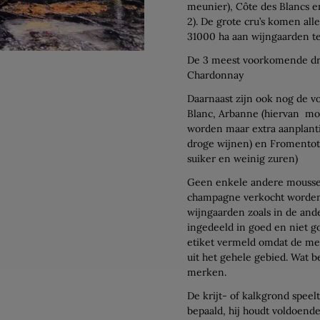
meunier), Côte des Blancs e
2). De grote cru’s komen alle
31000 ha aan wijngaarden te
De 3 meest voorkomende dru
Chardonnay
Daarnaast zijn ook nog de v
Blanc, Arbanne (hiervan mo
worden maar extra aanplantin
droge wijnen) en Fromentot 
suiker en weinig zuren)
Geen enkele andere mousser
champagne verkocht worden. 
wijngaarden zoals in de and
ingedeeld in goed en niet g
etiket vermeld omdat de m
uit het gehele gebied. Wat b
merken.
De krijt- of kalkgrond speel
bepaald, hij houdt voldoen