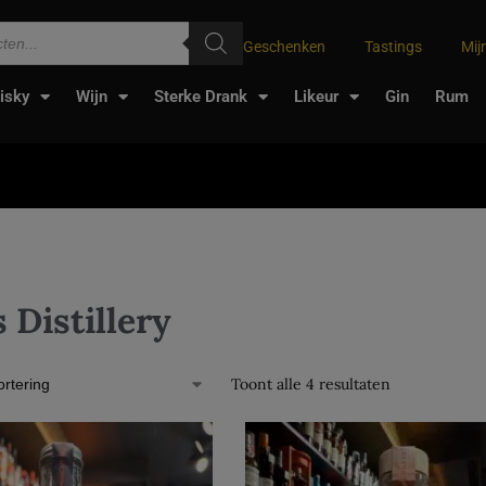
Geschenken
Tastings
Mij
isky
Wijn
Sterke Drank
Likeur
Gin
Rum
 Distillery
Toont alle 4 resultaten