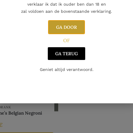
verklaar ik dat ik ouder ben dan 18 en
zal voldoen aan de bovenstaande verklaring.
GA DOOR
OF
GA TERUG
Geniet altijd verantwoord.
DRANK
ne’s Belgian Negroni
€