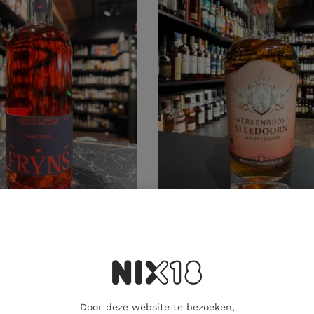
VRIJ
LIKEUR
range Bitter
Herkenrode Sleedoorn Lik
€
25.00
€
oegen aan winkelwagen
Toevoegen aan winkelwag
Door deze website te bezoeken,