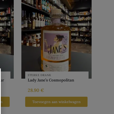
STERKE DRANK
eur
Lady Jane’s Cosmopolitan
28.90
€
en
Toevoegen aan winkelwagen