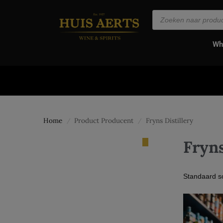
de
inhoud
Wh
Home
Product Producent
Fryns Distillery
/
/
Fryns