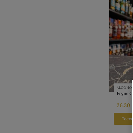
ALCOHOL
Fryns O
26.30
Toev