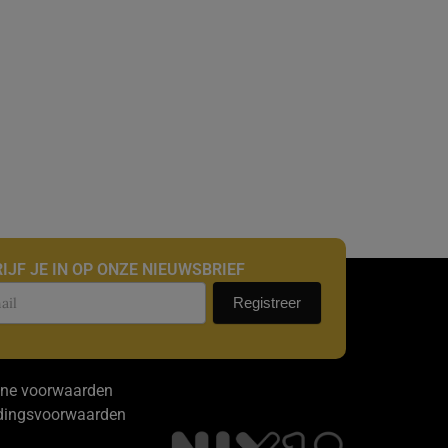
IJF JE IN OP ONZE NIEUWSBRIEF
uwsbrief
Registreer
ne voorwaarden
dingsvoorwaarden