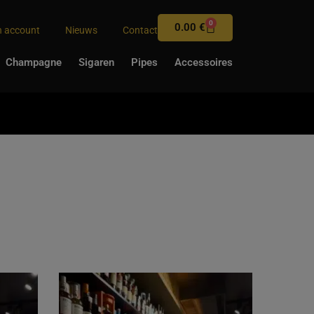
0
0.00
€
n account
Nieuws
Contact
Champagne
Sigaren
Pipes
Accessoires