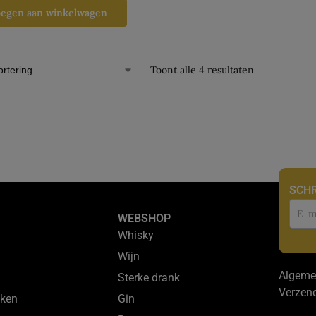
oegen aan winkelwagen
Toont alle 4 resultaten
SCHR
Nie
WEBSHOP
Whisky
Wijn
Algeme
Sterke drank
Verzen
ken
Gin