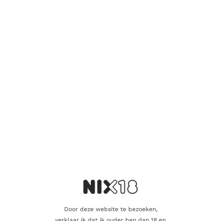
Er zijn nog geen beoordelingen.
Wees de eerste om “Alfrie Le Star” te
beoordelen
Je e-mailadres wordt niet gepubliceerd.
Vereiste velden zijn
gemarkeerd met
*
Je waardering
*
Je beoordeling
*
Door deze website te bezoeken,
verklaar ik dat ik ouder ben dan 18 en