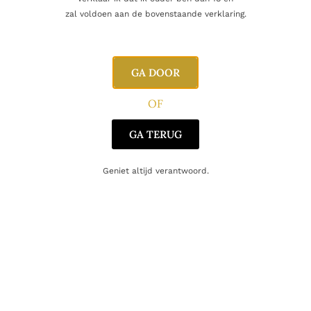
Naam
zal voldoen aan de bovenstaande verklaring.
E-mail
GA DOOR
OF
GA TERUG
Geniet altijd verantwoord.
Gerelateerde producten