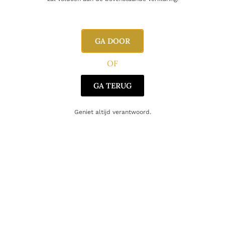
E-mail
GA DOOR
OF
GA TERUG
Geniet altijd verantwoord.
Gerelateerde producten