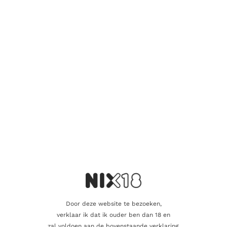
Wees de eerste om “7 Leguas Blanco” te
beoordelen
Je e-mailadres wordt niet gepubliceerd.
Vereiste velden zijn
gemarkeerd met
*
Je waardering
*
Je beoordeling
*
Door deze website te bezoeken,
Naam
verklaar ik dat ik ouder ben dan 18 en
zal voldoen aan de bovenstaande verklaring.