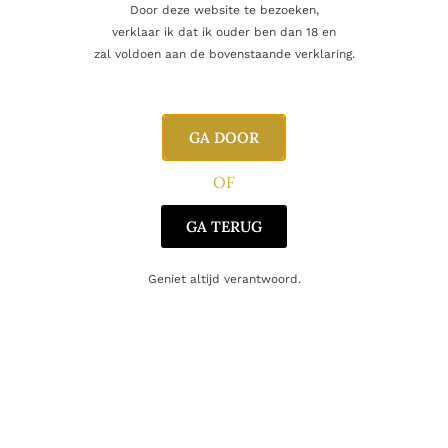
Door deze website te bezoeken,
Aanvullende informatie
verklaar ik dat ik ouder ben dan 18 en
zal voldoen aan de bovenstaande verklaring.
Inhoud
75cl
GA DOOR
Producent
Wijndomein AldenEyck
OF
Regio
Limburg
GA TERUG
Oorsprong
België
Geniet altijd verantwoord.
Druifsoort
Riesling
Gerelateerde producten