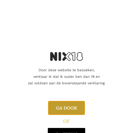
Door deze website te bezoeken,
verklaar ik dat ik ouder ben dan 18 en
GIN
Amuerte Blue Gin
zal voldoen aan de bovenstaande verklaring.
53.95
€
Toevoegen aan winkelwagen
GA DOOR
OF