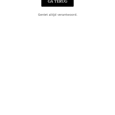
GA TERUG
Geniet altijd verantwoord.
GIN
Amuerte Green