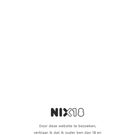
Wees de eerste om “Ardbeg Dolce” te
beoordelen
Je e-mailadres wordt niet gepubliceerd.
Vereiste velden zijn
gemarkeerd met
*
Je waardering
*
Je beoordeling
*
Naam
Door deze website te bezoeken,
verklaar ik dat ik ouder ben dan 18 en