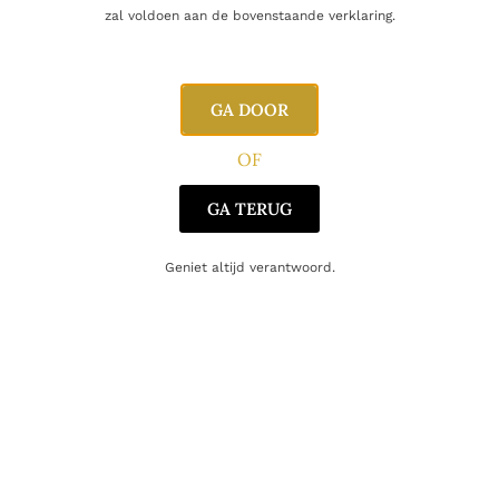
zal voldoen aan de bovenstaande verklaring.
E-mail
GA DOOR
OF
GA TERUG
Geniet altijd verantwoord.
Gerelateerde producten