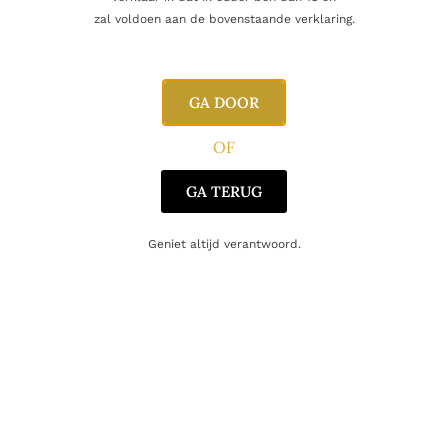
Naam
zal voldoen aan de bovenstaande verklaring.
E-mail
GA DOOR
OF
GA TERUG
Geniet altijd verantwoord.
Gerelateerde producten