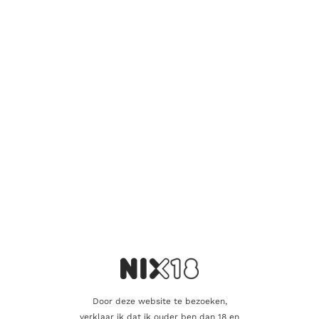
Er zijn nog geen beoordelingen.
Wees de eerste om “Ardmore 15 Years 2010
Nectar of the Daily Drams” te beoordelen
Je e-mailadres wordt niet gepubliceerd.
Vereiste velden zijn
gemarkeerd met
*
Je waardering
*
Je beoordeling
*
Door deze website te bezoeken,
verklaar ik dat ik ouder ben dan 18 en