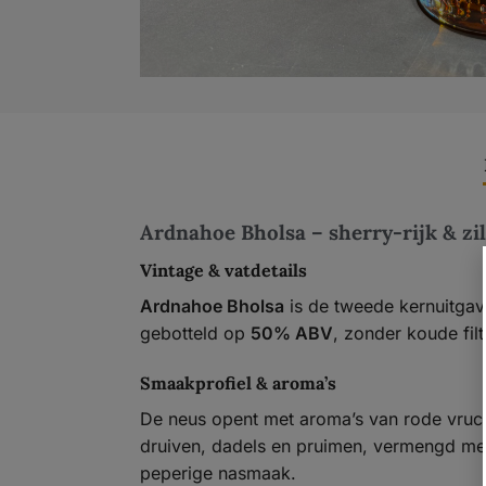
Ardnahoe Bholsa – sherry-rijk & zil
Vintage & vatdetails
Ardnahoe Bholsa
is de tweede kernuitgave
gebotteld op
50% ABV
, zonder koude filt
Smaakprofiel & aroma’s
De neus opent met aroma’s van rode vrucht
druiven, dadels en pruimen, vermengd met s
peperige nasmaak.