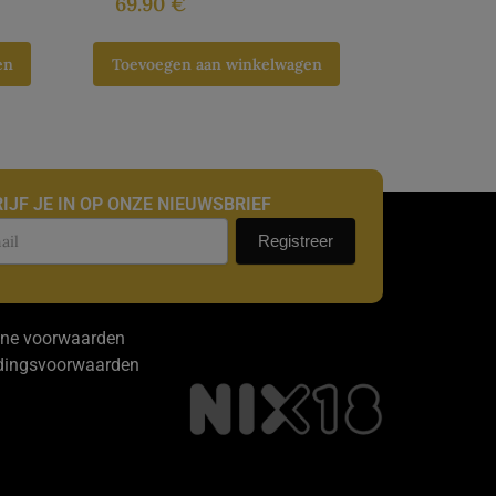
69.90
€
en
Toevoegen aan winkelwagen
IJF JE IN OP ONZE NIEUWSBRIEF
uwsbrief
Registreer
ne voorwaarden
dingsvoorwaarden