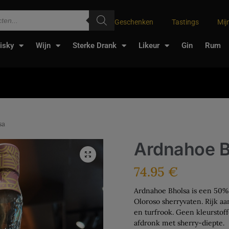
Geschenken
Tastings
Mij
isky
Wijn
Sterke Drank
Likeur
Gin
Rum
sa
Ardnahoe B
74.95
€
Ardnahoe Bholsa is een 50% A
Oloroso sherryvaten. Rijk a
en turfrook. Geen kleurstoff
afdronk met sherry-diepte.