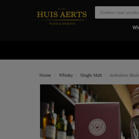
de
inhoud
Wh
Home
Whisky
Single Malt
Ardnahoe Bhol
/
/
/