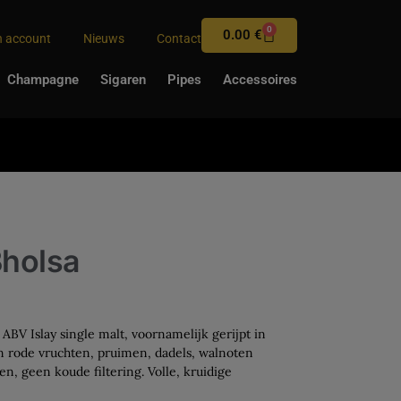
0
0.00
€
n account
Nieuws
Contact
Champagne
Sigaren
Pipes
Accessoires
holsa
BV Islay single malt, voornamelijk gerijpt in
an rode vruchten, pruimen, dadels, walnoten
en, geen koude filtering. Volle, kruidige