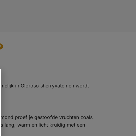
0
amelijk in Oloroso sherryvaten en wordt
e mond proef je gestoofde vruchten zoals
is lang, warm en licht kruidig met een