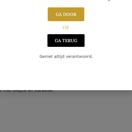
GA DOOR
llery
OF
fruitige en sherrytonen
GA TERUG
n intensiteit
Geniet altijd verantwoord.
 — puur karakter
ns vindt tussen zoetheid en ziltige rook, met rijke sherryin
s met diepte en karakter.