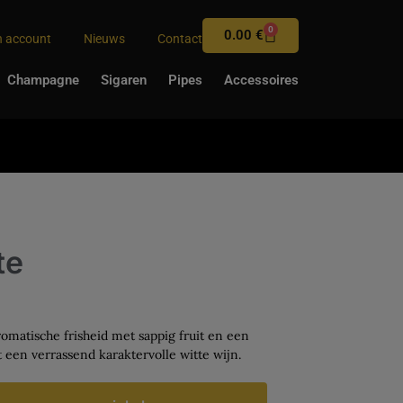
0
0.00
€
n account
Nieuws
Contact
Champagne
Sigaren
Pipes
Accessoires
te
matische frisheid met sappig fruit en een
t een verrassend karaktervolle witte wijn.