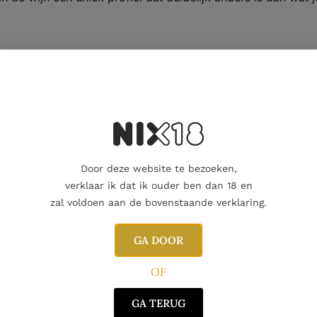
meense witte druiven, wat zorgt voor een aromatische en ev
de fermentatie om de frisheid en fruitige aroma’s te behoud
id benadrukt.
, met een duidelijke focus op fruitige expressie, frisse zure
Door deze website te bezoeken,
e aroma’s van citrusvruchten, groene appel, perzik en lich
verklaar ik dat ik ouder ben dan 18 en
appig en goed in balans, met knapperige zuren die het fruit 
zal voldoen aan de bovenstaande verklaring.
GA DOOR
OF
uiven
GA TERUG
chten → aromatische frisheid