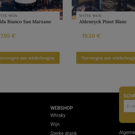
TTE WIJN
WITTE WIJN
dda Bianco San Marzano
Aldeneyck Pinot Blanc
17.95
€
19.50
€
oevoegen aan winkelwagen
Toevoegen aan winkelwag
SCHR
Nie
WEBSHOP
Whisky
Wijn
Algeme
Sterke drank