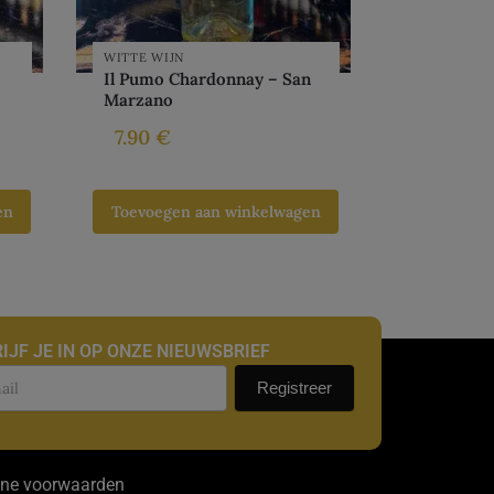
WITTE WIJN
Il Pumo Chardonnay – San
Marzano
7.90
€
en
Toevoegen aan winkelwagen
IJF JE IN OP ONZE NIEUWSBRIEF
uwsbrief
Registreer
ne voorwaarden