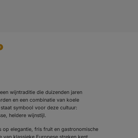
0
een wijntraditie die duizenden jaren
rden en een combinatie van koele
 staat symbool voor deze cultuur:
, heldere wijnstijl.
 op elegantie, fris fruit en gastronomische
je van klassieke Europese streken kent.