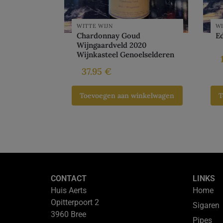
WITTE WIJN
WI
Chardonnay Goud
E
Wijngaardveld 2020
Wijnkasteel Genoelselderen
37.95
€
Toevoegen aan winkelwagen
T
CONTACT
LINKS
Huis Aerts
Home
Opitterpoort 2
Sigaren
3960 Bree
Pipes