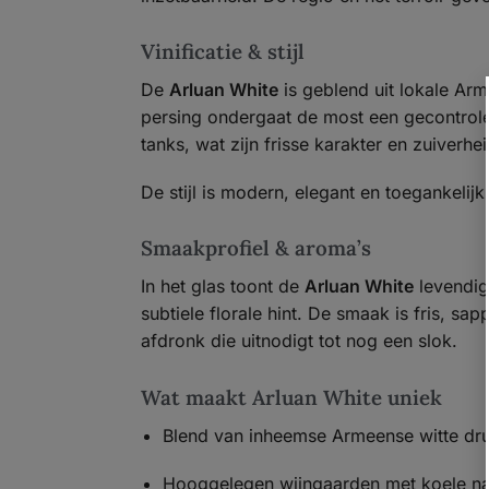
Vinificatie & stijl
De
Arluan White
is geblend uit lokale Ar
persing ondergaat de most een gecontroleer
tanks, wat zijn frisse karakter en zuiverhe
De stijl is modern, elegant en toegankelijk
Smaakprofiel & aroma’s
In het glas toont de
Arluan White
levendig
subtiele florale hint. De smaak is fris, s
afdronk die uitnodigt tot nog een slok.
Wat maakt Arluan White uniek
Blend van inheemse Armeense witte dr
Hooggelegen wijngaarden met koele na