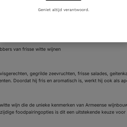
Geniet altijd verantwoord.
expressie
stijl
bbers van frisse witte wijnen
e visgerechten, gegrilde zeevruchten, frisse salades, geiten
enten. Doordat hij fris en aromatisch is, werkt hij ook als ap
e witte wijn die de unieke kenmerken van Armeense wijnbouw
lzijdige foodpairingopties is dit een uitstekende keuze voor