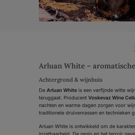
Arluan White – aromatische 
Achtergrond & wijnhuis
De
Arluan White
is een verfijnde witte wij
teruggaat. Producent
Voskevaz Wine Cell
nachten en warme dagen zorgen voor wijnen
traditionele druivenrassen en technieken g
Arluan White is ontwikkeld om de karakteri
inzetbaarheid. De regio en het terroir gev