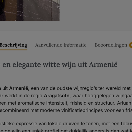
Beschrijving
Aanvullende informatie
Beoordelingen
en elegante witte wijn uit Armenië
n uit
Armenië
, een van de oudste wijnregio’s ter wereld met 
ar
werkt in de regio
Aragatsotn
, waar hooggelegen wijngaa
 met aromatische intensiteit, frisheid en structuur. Arluan
ecombineerd met moderne vinificatieprincipes voor een frisse
stieke expressie van lokale druiven te tonen, met een focus
en de wijn een uniek profiel dat duidelijk anders is dan wat 