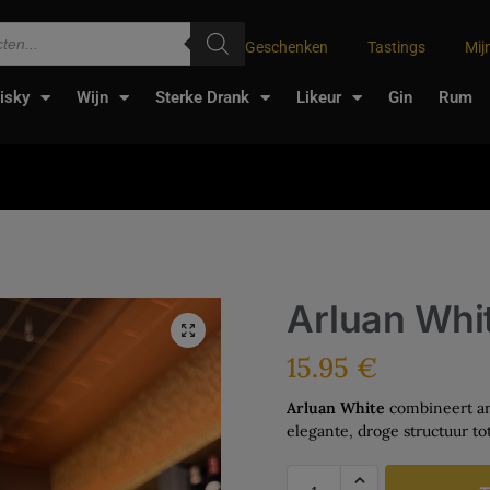
Geschenken
Tastings
Mij
isky
Wijn
Sterke Drank
Likeur
Gin
Rum
Arluan Whi
15.95
€
Arluan White
combineert aro
elegante, droge structuur to