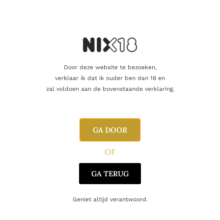
Of het nu puur wordt genoten of met een druppeltje water, de
Auchroisk 10 Years
biedt een rijke, gelaagde smaakervaring die
zeker indruk zal maken op elke whiskyliefhebber.
Door deze website te bezoeken,
verklaar ik dat ik ouder ben dan 18 en
Aanvullende informatie
zal voldoen aan de bovenstaande verklaring.
Beoordelingen
0
GA DOOR
Inhoud
70cl
OF
Alcoholpercentage
43,0%
GA TERUG
Blend
Single Malt
Geniet altijd verantwoord.
Regio
Speyside