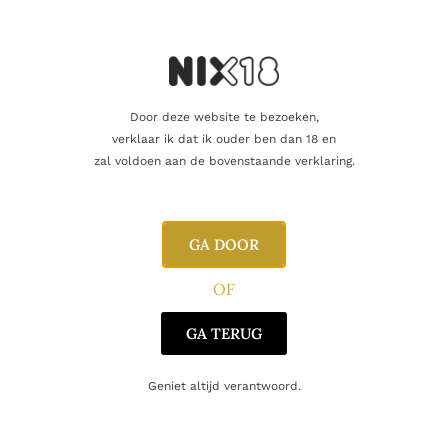
Vind je dat dit product perfect is voor een
vriend of een geliefde? U kunt voor dit
artikel een cadeaukaart kopen!
Dit product als cadeau doen
Door deze website te bezoeken,
verklaar ik dat ik ouder ben dan 18 en
Nog maar 1 op voorraad!
zal voldoen aan de bovenstaande verklaring.
GA DOOR
Aanvullende informatie
OF
GA TERUG
Inhoud
70cl
Geniet altijd verantwoord.
Blend
Blended