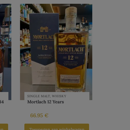
SINGLE MALT
,
WHISKY
84
Mortlach 12 Years
66.95
€
en
Toevoegen aan winkelwagen