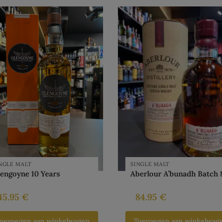
NGLE MALT
SINGLE MALT
engoyne 10 Years
Aberlour A’bunadh Batch 
45.95
€
84.95
€
oevoegen aan winkelwagen
Toevoegen aan winkelwag