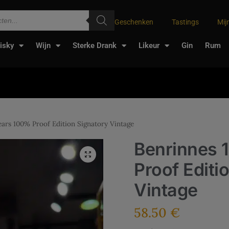
Geschenken
Tastings
Mij
isky
Wijn
Sterke Drank
Likeur
Gin
Rum
ears 100% Proof Edition Signatory Vintage
Benrinnes 
Proof Editi
Vintage
58.50
€