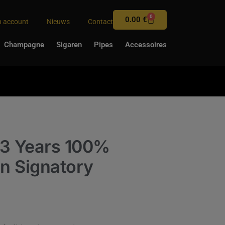
0
0.00
€
n account
Nieuws
Contact
Champagne
Sigaren
Pipes
Accessoires
13 Years 100%
on Signatory