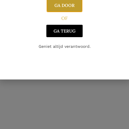
GA DOOR
OF
GA TERUG
Signa
Geniet altijd verantwoord.