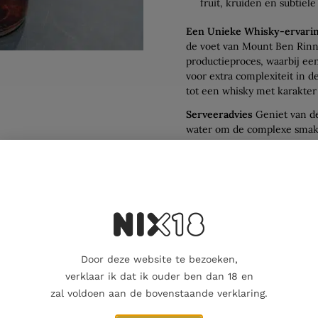
fruit, kruiden en subtiele
Een Unieke Whisky-ervari
de voet van Mount Ben Rinn
productieproces, waarbij een 
voor extra complexiteit in de
tot een whisky met karakter
Serveeradvies
Geniet van de
water om de complexe smake
Een echte aanrader voor lie
Voeg deze bijzondere Benri
toe aan uw collectie en pro
vakmanschap.
Door deze website te bezoeken,
Aanvullende informatie
Beoordelingen
0
verklaar ik dat ik ouder ben dan 18 en
zal voldoen aan de bovenstaande verklaring.