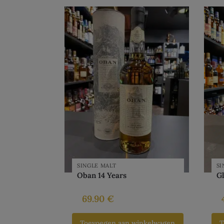
SINGLE MALT
SI
Oban 14 Years
Gl
69.90
€
Toevoegen aan winkelwagen
T