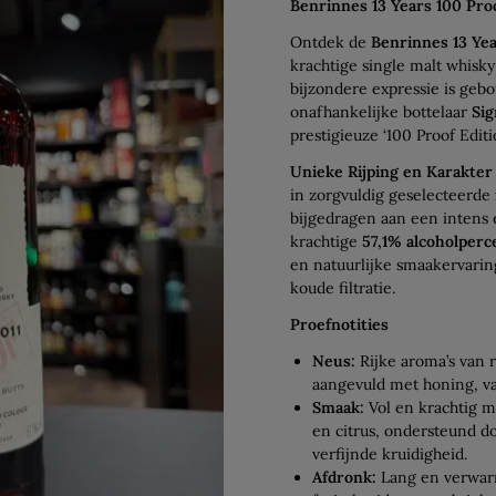
Benrinnes 13 Years 100 Pro
Ontdek de
Benrinnes 13 Yea
krachtige single malt whisky
bijzondere expressie is ge
onafhankelijke bottelaar
Sig
prestigieuze ‘100 Proof Editio
Unieke Rijping en Karakter
in zorgvuldig geselecteerde
bijgedragen aan een intens 
krachtige
57,1% alcoholperc
en natuurlijke smaakervarin
koude filtratie.
Proefnotities
Neus:
Rijke aroma’s van ri
aangevuld met honing, va
Smaak:
Vol en krachtig m
en citrus, ondersteund 
verfijnde kruidigheid.
Afdronk:
Lang en verwar