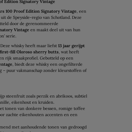
of Edition Signatory Vintage
rs 100 Proof Edition Signatory Vintage
, een
 uit de Speyside-regio van Schotland. Deze
botteld door de gerenommeerde
natory Vintage
en maakt deel uit van hun
n’ serie.
Deze whisky heeft maar liefst
13 jaar gerijpt
first-fill Oloroso sherry butts
, wat heeft
en rijk smaakprofiel. Gebotteld op een
entage
, biedt deze whisky een ongefilterde
g – puur vakmanschap zonder kleurstoffen of
jp steenfruit zoals perzik en abrikoos, subtiel
nille, eikenhout en kruiden.
et tonen van donkere bessen, romige toffee
door zachte eikenhouten accenten en een
mend met aanhoudende tonen van gedroogd