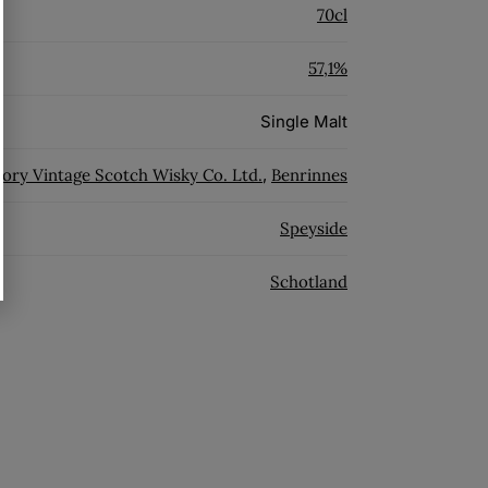
70cl
57,1%
Single Malt
tory Vintage Scotch Wisky Co. Ltd.
,
Benrinnes
Speyside
Schotland