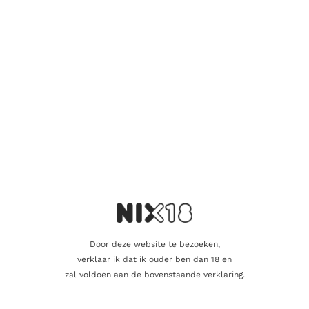
balans tussen geconcentreerd fruit en de invloed van hout.
De druiven voor deze wijnen komen niet van de eigen
wijngaarden, omdat deze nog te jong zijn. Ze worden
verkregen van wijngaarden die tot wel 90 jaar oud zijn. De
opbrengst bedraagt slechts 3 ton per hectare. De druiven
worden met de hand geoogst en alleen de beste trossen
worden gebruikt. Vervolgens worden de druiven zelf ook nog
eens zorgvuldig gesorteerd. Na een zachte persing rust het sap
samen met de schillen gedurende 7 dagen bij een temperatuur
van 8°C. De alcoholische gisting vindt plaats in roestvrijstalen
tanks bij een temperatuur van 25°C, die geleidelijk oploopt tot
30°C, en duurt ongeveer 25 dagen. Hierna rust het sap samen
met de schillen nog ongeveer tien dagen. De wijn ondergaat
een volledig natuurlijke malolactische gisting, waarna een
derde van de wijn gedurende 6 maanden rijpt in nieuwe Franse
eiken vaten, terwijl de rest in tanks blijft. Na het rijpingsproces
worden beide componenten samengevoegd en gebotteld.
Door deze website te bezoeken,
verklaar ik dat ik ouder ben dan 18 en
zal voldoen aan de bovenstaande verklaring.
Toevoegen aan winkelwagen