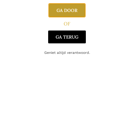
GA DOOR
Vind je dat dit product perfect is voor een
vriend of een geliefde? U kunt voor dit
OF
artikel een cadeaukaart kopen!
Dit product als cadeau doen
GA TERUG
Geniet altijd verantwoord.
Nog maar 8 op voorraad!
Aanvullende informatie
Inhoud
75cl
Producent
Bodega Atamisque