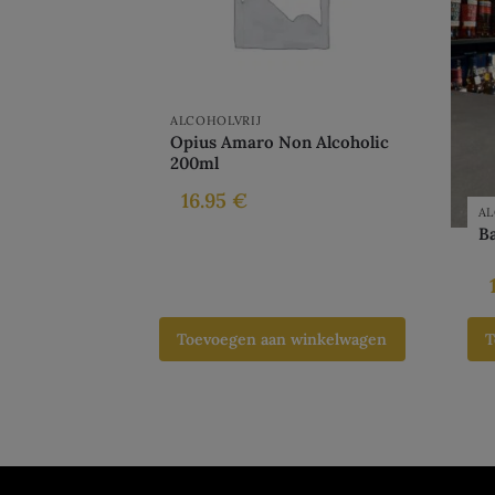
ALCOHOLVRIJ
Opius Amaro Non Alcoholic
200ml
16.95
€
AL
B
Toevoegen aan winkelwagen
T