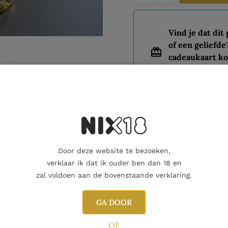
Vind je dat dit
of een geliefde
cadeaukaart ko
Dit product al
Nog maar 3 op voorraad!
Door deze website te bezoeken,
verklaar ik dat ik ouder ben dan 18 en
Aanvullende informatie
Beoordelingen
0
zal voldoen aan de bovenstaande verklaring.
GA DOOR
OF