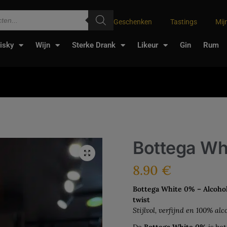
Geschenken
Tastings
Mij
isky
Wijn
Sterke Drank
Likeur
Gin
Rum
Bottega Wh
8.90
€
Bottega White 0% – Alcohol
twist
Stijlvol, verfijnd en 100% alc
De
Bottega White 0%
is het