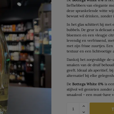
liefhebbers van elegante mo
deze sprankelende witte wijn
bewust wil drinken, zonder 
In het glas schittert hij met
bubbels. De geur is delicaat 
bloemen en een vleugje citr
levendig en verfrissend, met
met zijn frisse zuurtjes. E
textuur en een lichtvoetige 
Dankzij het zorgvuldige de-a
smaken van de druif behoud
geeft. Ideaal als aperitief, bi
alternatief bij elke gelegenh
De
Bottega White 0%
is ee
stijlvol wil genieten zonder 
smaakvol – een must-have v
T