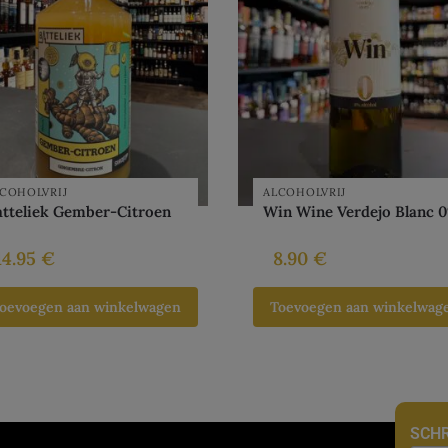
COHOLVRIJ
ALCOHOLVRIJ
atteliek Gember-Citroen
Win Wine Verdejo Blanc 
14.95
€
8.90
€
oevoegen aan winkelwagen
Toevoegen aan winkelwag
SCHR