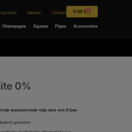
0
0.00
€
n account
Nieuws
Contact
Champagne
Sigaren
Pipes
Accessoires
ite 0%
vrije mousserende wijn met een frisse
oholvrij genieten
 perfecte alcoholvrije alternatief voor