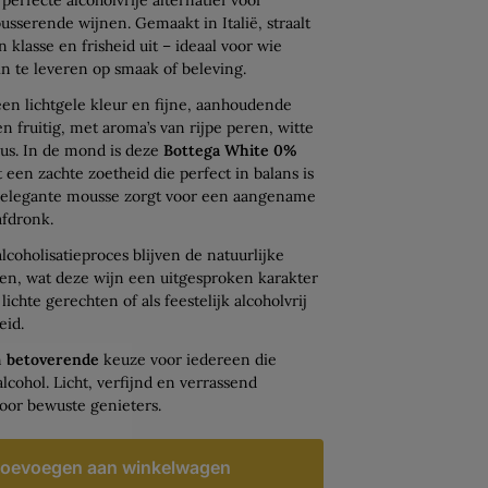
usserende wijnen. Gemaakt in Italië, straalt
 klasse en frisheid uit – ideaal voor wie
in te leveren op smaak of beleving.
 een lichtgele kleur en fijne, aanhoudende
en fruitig, met aroma’s van rijpe peren, witte
us. In de mond is deze
Bottega White 0%
 een zachte zoetheid die perfect in balans is
en elegante mousse zorgt voor een aangename
afdronk.
lcoholisatieproces blijven de natuurlijke
en, wat deze wijn een uitgesproken karakter
j lichte gerechten of als feestelijk alcoholvrij
eid.
n
betoverende
keuze voor iedereen die
alcohol. Licht, verfijnd en verrassend
oor bewuste genieters.
oevoegen aan winkelwagen