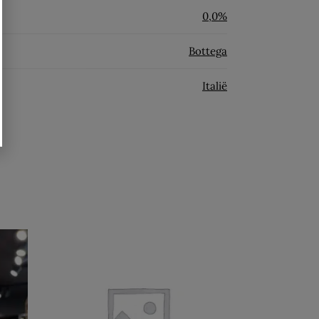
0,0%
Bottega
Italië