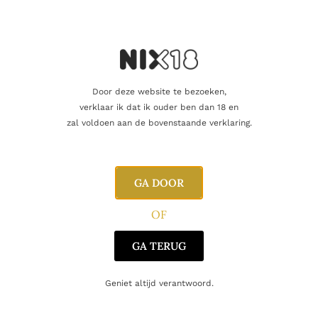
Regio
Islay
Oorsprong
Schotland
Door deze website te bezoeken,
verklaar ik dat ik ouder ben dan 18 en
zal voldoen aan de bovenstaande verklaring.
Gerelateerde producten
GA DOOR
OF
GA TERUG
Geniet altijd verantwoord.