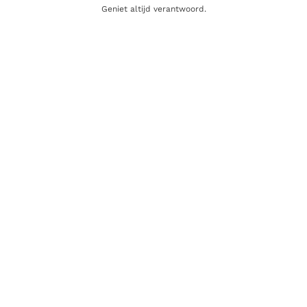
Geniet altijd verantwoord.
Producent
Buissonnier
Regio
Bourgogne
Oorsprong
Frankrijk
Druifsoort
Chardonnay
Gerelateerde producten