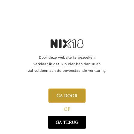
Vind je dat dit product perfect is voor een
vriend of een geliefde? U kunt voor dit
artikel een cadeaukaart kopen!
Dit product als cadeau doen
Door deze website te bezoeken,
verklaar ik dat ik ouder ben dan 18 en
Nog maar 10 op voorraad!
zal voldoen aan de bovenstaande verklaring.
GA DOOR
Aanvullende informatie
OF
GA TERUG
Inhoud
75cl