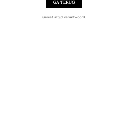
GA TERUG
Geniet altijd verantwoord.
WITTE WIJN
Buissonnier Rully