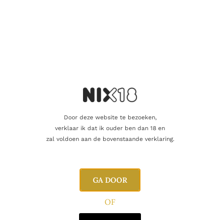
Door deze website te bezoeken,
verklaar ik dat ik ouder ben dan 18 en
WITTE WIJN
Bread and Butter Chardonnay
zal voldoen aan de bovenstaande verklaring.
14.90
€
GA DOOR
Toevoegen aan winkelwagen
OF