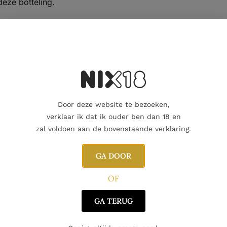
deze botteling.
 Islay, waar de zilte zeelucht en turfrijke bodems de rijpin
nmerkend zijn voor deze whisky.
Door deze website te bezoeken,
verklaar ik dat ik ouder ben dan 18 en
zal voldoen aan de bovenstaande verklaring.
 uit geturfde gerst, wat hem zijn kenmerkende rokerige kara
GA DOOR
e filtering of toevoeging van kleurstoffen. Dit levert een 
OF
d.
GA TERUG