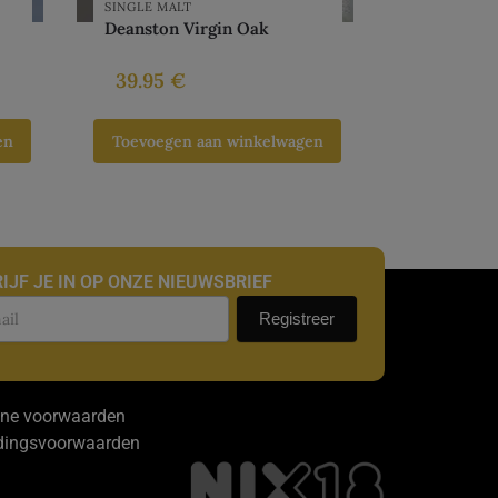
SINGLE MALT
Deanston Virgin Oak
39.95
€
en
Toevoegen aan winkelwagen
IJF JE IN OP ONZE NIEUWSBRIEF
uwsbrief
Registreer
ne voorwaarden
dingsvoorwaarden