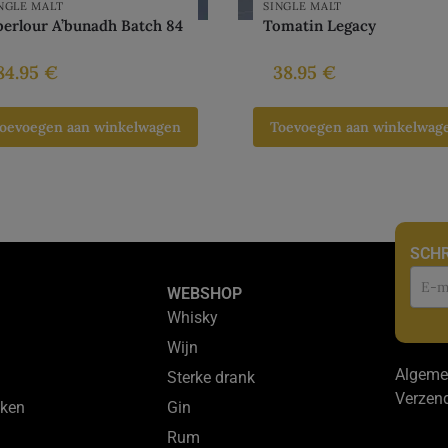
NGLE MALT
SINGLE MALT
erlour A’bunadh Batch 84
Tomatin Legacy
84.95
€
38.95
€
oevoegen aan winkelwagen
Toevoegen aan winkelwag
SCHR
Nie
WEBSHOP
Whisky
Wijn
Algeme
Sterke drank
Verzen
ken
Gin
Rum