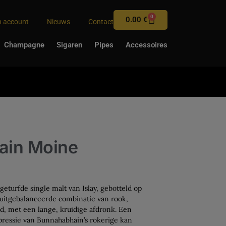
0
0.00
€
n account
Nieuws
Contact
Champagne
Sigaren
Pipes
Accessoires
ain Moine
eturfde single malt van Islay, gebotteld op
 uitgebalanceerde combinatie van rook,
id, met een lange, kruidige afdronk. Een
pressie van Bunnahabhain’s rokerige kan