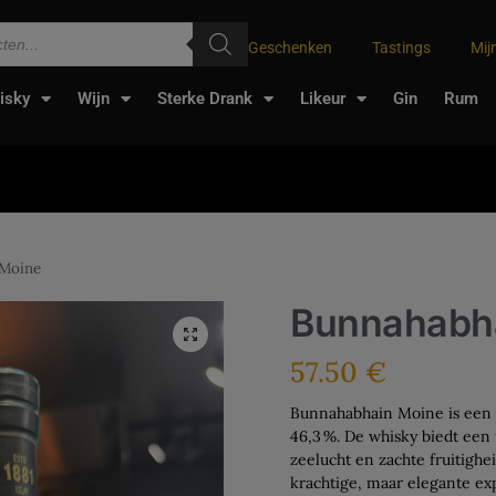
Geschenken
Tastings
Mij
isky
Wijn
Sterke Drank
Likeur
Gin
Rum
 Moine
Bunnahabh
57.50
€
Bunnahabhain Moine is een g
46,3 %. De whisky biedt een
zeelucht en zachte fruitighe
krachtige, maar elegante ex