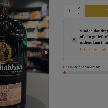
T
Vind je dat dit
of een geliefde
cadeaukaart ko
Dit product al
Nog maar 2 op voorraad!