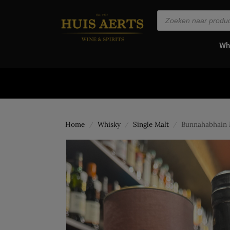
de
inhoud
Wh
Home
Whisky
Single Malt
Bunnahabhain
/
/
/