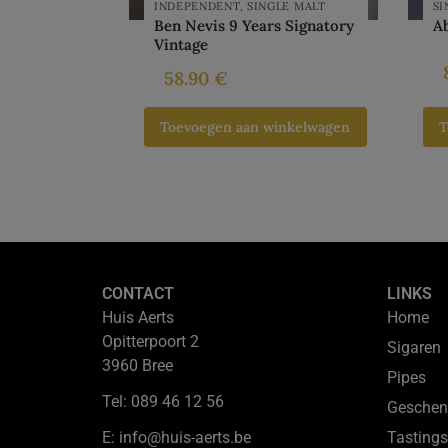
INDEPENDENT
,
SINGLE MALT
SI
Ben Nevis 9 Years Signatory
Ab
Vintage
58.90
€
Toevoegen aan winkelwagen
T
CONTACT
LINKS
Huis Aerts
Home
Opitterpoort 2
Sigaren
3960 Bree
Pipes
Tel: 089 46 12 56
Geschen
E: info@huis-aerts.be
Tastings