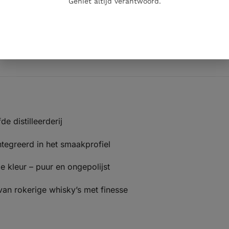
Geniet altijd verantwoord.
ruiden en een vleugje honing
aken van rook, zwarte peper, appel en subtiele zoetheid
dige ondertonen en lichte ziltigheid
e distilleerderij
ntegreerd in het smaakprofiel
e kleur – puur en ongepolijst
 van rokerige whisky’s met finesse