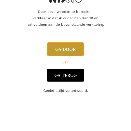
Gastronomie
Door deze website te bezoeken,
verklaar ik dat ik ouder ben dan 18 en
zal voldoen aan de bovenstaande verklaring.
Deze veelzijdige rosé past uitstekend bij:
Aperitief
Pasta met tomaat
GA DOOR
Pizza
Gegrilde kip
OF
Salades
Sushi
GA TERUG
Gegrilde vis
Mozzarella met tomaat
Geniet altijd verantwoord.
Wijnfiche
Land:
Italië
Regio:
Lombardije – Gardameer