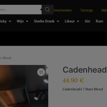
Geschenken
Tastings
Mij
isky
Wijn
Sterke Drank
Likeur
Gin
Rum
rs Blend
Cadenhead’
44.90
€
Cadenhead’s 7 Stars Blend