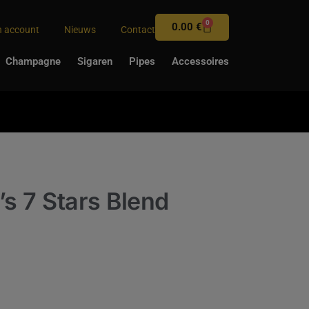
0
0.00
€
n account
Nieuws
Contact
Champagne
Sigaren
Pipes
Accessoires
s 7 Stars Blend