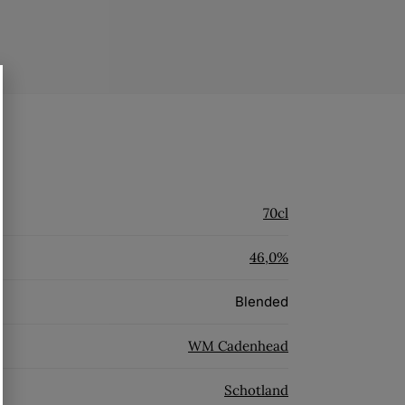
70cl
46,0%
Blended
WM Cadenhead
Schotland