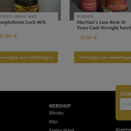
LENDED
,
SINGLE MALT
BLENDED
ampbeltown Loch 46%
MacNair’s Lum Reek 10
Years Cask Strenght batch
42.90
€
71.00
€
oevoegen aan winkelwagen
Toevoegen aan winkelwag
SCHR
Nie
WEBSHOP
Whisky
Wijn
Algeme
Sterke drank