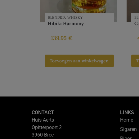
BLENDED
,
WHISKY
B
Hibiki Harmony
C
139.95
€
Toevoegen aan winkelwagen
T
CONTACT
LINKS
Huis Aerts
Home
Opitterpoort 2
Sigaren
3960 Bree
Pipes