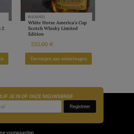
BLENDED
White Horse America’s Cup
 2
Scotch Whisky Limited
Edition
225.00
€
en
Toevoegen aan winkelwagen
IJF JE IN OP ONZE NIEUWSBRIEF
uwsbrief
Registreer
ne voorwaarden