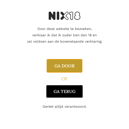
Dit product als cadeau doen
Nog maar 13 op voorraad!
Door deze website te bezoeken,
verklaar ik dat ik ouder ben dan 18 en
zal voldoen aan de bovenstaande verklaring.
Aanvullende informatie
GA DOOR
Beoordelingen
0
OF
GA TERUG
Inhoud
70cl
Geniet altijd verantwoord.
Alcoholpercentage
30,0%
Producent
Caffo