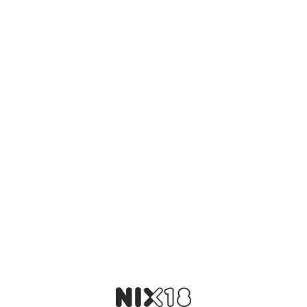
Uitstekend te combineren met kruidige vleesgerechten
Toevoegen aan winkelwagen
Vind je dat dit product perfect is voor een
vriend of een geliefde? U kunt voor dit
artikel een cadeaukaart kopen!
Dit product als cadeau doen
Nog maar 7 op voorraad!
Aanvullende informatie