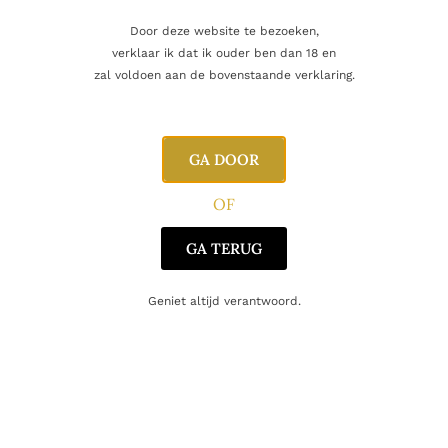
Beoordelingen
0
Door deze website te bezoeken,
verklaar ik dat ik ouder ben dan 18 en
zal voldoen aan de bovenstaande verklaring.
Inhoud
75cl
Alcoholpercentage
11,5%
GA DOOR
Producent
Caillou
OF
GA TERUG
Regio
Comté Tolosan
Oorsprong
Frankrijk
Geniet altijd verantwoord.
Druifsoort
Malbec
Gerelateerde producten