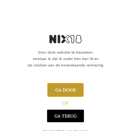
Neus:
rijpe bramen, kersen, pruimen, viooltjes en een
vleugje cacao.
Mond:
vol en intens, met zwart fruit, chocolade, kruiden en
stevige maar rijpe tannines.
Afdronk:
lang en krachtig, met fruitige en kruidige tonen.
Prijzen & waarderingen
Door deze website te bezoeken,
De
Calem LBV 2016
werd internationaal uitstekend beoordeeld,
verklaar ik dat ik ouder ben dan 18 en
met meerdere scores boven de
90 punten
, wat zijn hoge
zal voldoen aan de bovenstaande verklaring.
kwaliteit bevestigt.
Uniek aan Calem LBV 2016
GA DOOR
Late Bottled Vintage uit topjaar 2016
OF
Blend van klassieke Douro-druivenrassen
GA TERUG
Rijping van 4 jaar in eiken vaten
Rijk, intens en elegant karakter