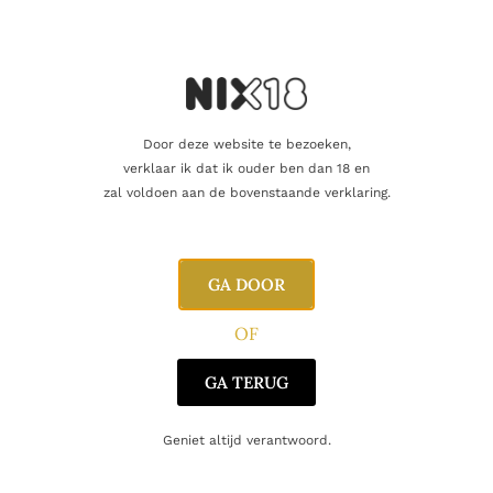
Dit product als cadeau doen
Nog maar 8 op voorraad!
Door deze website te bezoeken,
verklaar ik dat ik ouder ben dan 18 en
zal voldoen aan de bovenstaande verklaring.
Aanvullende informatie
GA DOOR
Beoordelingen
0
OF
GA TERUG
Inhoud
75cl
Regio
Castilla Y Léon
Geniet altijd verantwoord.
Producent
Bodegas Bellavista