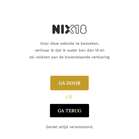
druiven worden in kleine bakken geleverd en direct na de
oogst zacht geperst. De most fermenteert bij een
gecontroleerde temperatuur van 18°C in roestvrijstalen tanks,
en helderheid wordt bereikt door natuurlijke sedimentatie van
de deeltjes. Nussbaumer rijpt in kleine roestvrijstalen tanks in
contact met zijn droesem tot eind augustus en vervolgens nog
3 maanden in de fles. De totale rijpingsperiode is dus minimaal
Door deze website te bezoeken,
14 maanden.
verklaar ik dat ik ouder ben dan 18 en
zal voldoen aan de bovenstaande verklaring.
GA DOOR
Aanvullende informatie
OF
GA TERUG
Inhoud
75cl
Geniet altijd verantwoord.
Producent
Cantina Tramin