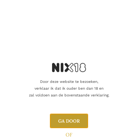
Beoordelingen
0
Inhoud
70cl
Alcoholpercentage
48,0%
Blend
Single Malt
Regio
Islay
Door deze website te bezoeken,
verklaar ik dat ik ouder ben dan 18 en
Producent
Elixir Distillers
zal voldoen aan de bovenstaande verklaring.
Oorsprong
Schotland
GA DOOR
OF