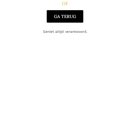
OF
Gerelateerde producten
GA TERUG
Geniet altijd verantwoord.