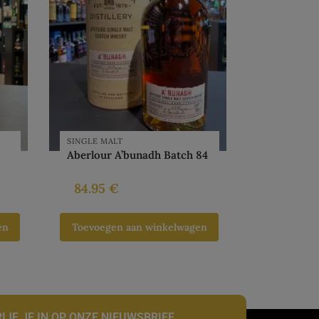
SINGLE MALT
Aberlour A’bunadh Batch 84
84.95
€
en
Toevoegen aan winkelwagen
IJF JE IN OP ONZE NIEUWSBRIEF