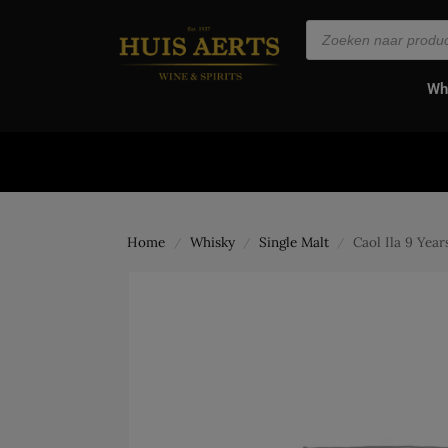
de
inhoud
Wh
Home
Whisky
Single Malt
Caol Ila 9 Year
/
/
/