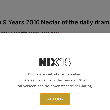
 9 Years 2016 Nectar of the daily dra
eiste velden zijn gemarkeerd met
*
Door deze website te bezoeken,
verklaar ik dat ik ouder ben dan 18 en
zal voldoen aan de bovenstaande verklaring.
GA DOOR
E-mail
OF