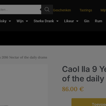
Geschenken
Tastings
Mij
isky
Wijn
Sterke Drank
Likeur
Gin
Rum
s 2016 Nectar of the daily drams
Caol Ila 9 
of the dail
86.00
€
Toevoe