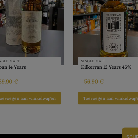
NGLE MALT
SINGLE MALT
an 14 Years
Kilkerran 12 Years 46%
69.90
€
56.90
€
oevoegen aan winkelwagen
Toevoegen aan winkelwag
SCHR