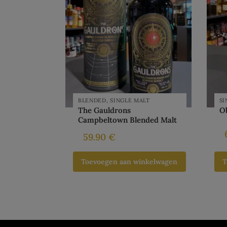
BLENDED
,
SINGLE MALT
SI
The Gauldrons
Ob
Campbeltown Blended Malt
59.90
€
Toevoegen aan winkelwagen
T