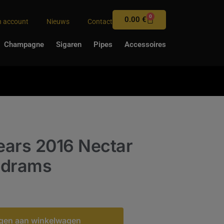
0
0.00
€
n account
Nieuws
Contact
Champagne
Sigaren
Pipes
Accessoires
Years 2016 Nectar
y drams
gen aan winkelwagen