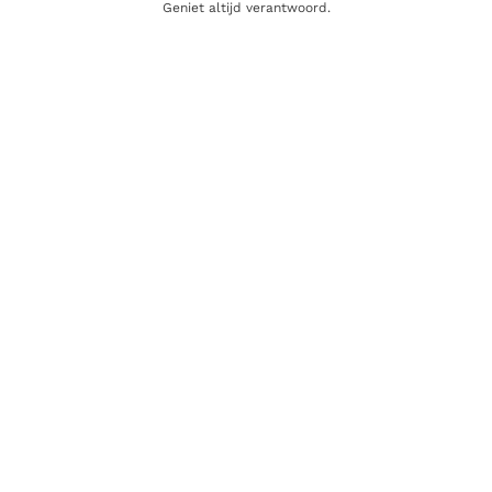
Geniet altijd verantwoord.
KOFFIE LIKEUR
Berta Crema Caffe di Nero
44.95
€
Toevoegen aan winkelwagen