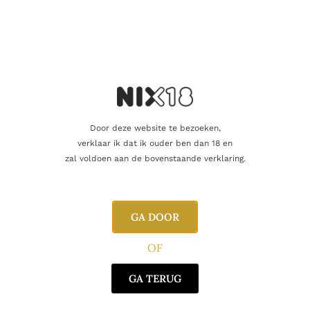
Inhoud
70cl
Alcoholpercentage
20,0%
Producent
Carumbola
Door deze website te bezoeken,
Oorsprong
België
verklaar ik dat ik ouder ben dan 18 en
zal voldoen aan de bovenstaande verklaring.
Gerelateerde producten
GA DOOR
OF
GA TERUG