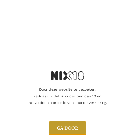
Nog maar 2 op voorraad!
Aanvullende informatie
Inhoud
70cl
Door deze website te bezoeken,
verklaar ik dat ik ouder ben dan 18 en
Alcoholpercentage
40,0%
zal voldoen aan de bovenstaande verklaring.
Producent
Casa Noble
GA DOOR
Oorsprong
Mexico