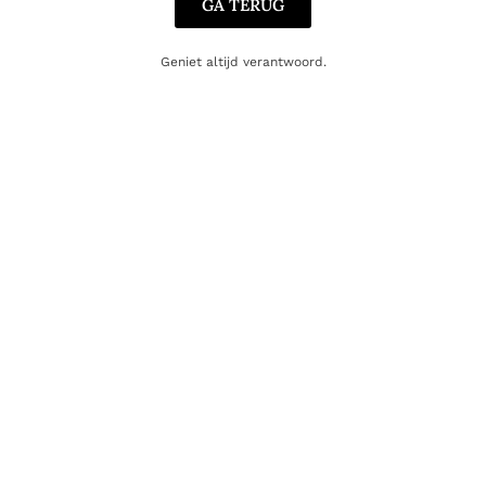
GA TERUG
Geniet altijd verantwoord.
VODKA
Belvedere Pure