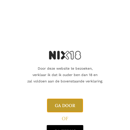
Door deze website te bezoeken,
verklaar ik dat ik ouder ben dan 18 en
SINGLE MALT
Belgium Whisky 5 Years
zal voldoen aan de bovenstaande verklaring.
27.95
€
Toevoegen aan winkelwagen
GA DOOR
OF