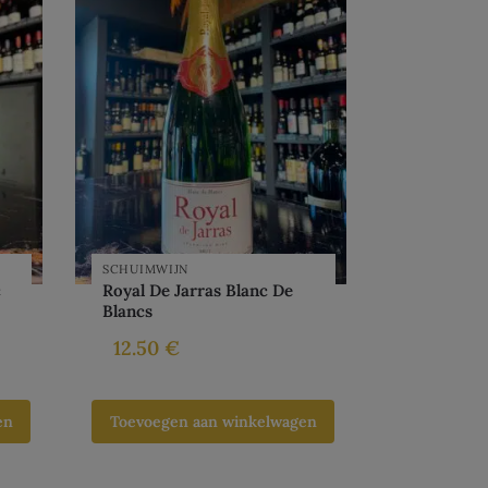
SCHUIMWIJN
c
Royal De Jarras Blanc De
Blancs
12.50
€
en
Toevoegen aan winkelwagen