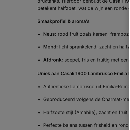
druktanks. Hierdoor behoudt de
Casali 1
betekent halfzoet, wat de wijn een ronde 
Smaakprofiel & aroma’s
Neus:
rood fruit zoals kersen, framboz
Mond:
licht sprankelend, zacht en half
Afdronk:
soepel, fris en fruitig met een
Uniek aan Casali 1900 Lambrusco Emilia
Authentieke Lambrusco uit Emilia-Rom
Geproduceerd volgens de Charmat-meth
Halfzoete stijl (Amabile), zacht en fruiti
Perfecte balans tussen frisheid en rond