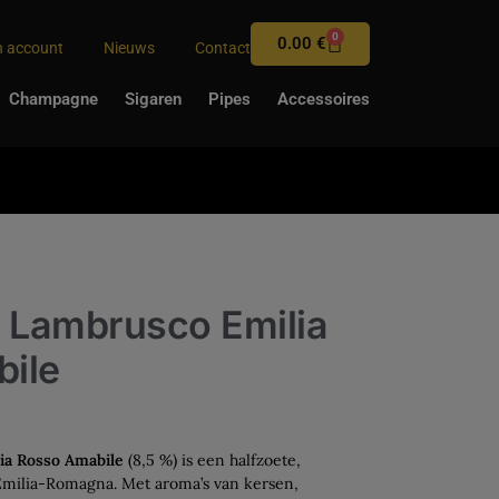
0
0.00
€
n account
Nieuws
Contact
Champagne
Sigaren
Pipes
Accessoires
0 Lambrusco Emilia
ile
ia Rosso Amabile
(8,5 %) is een halfzoete,
Emilia-Romagna. Met aroma’s van kersen,