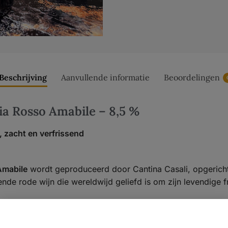
Beschrijving
Aanvullende informatie
Beoordelingen
ia Rosso Amabile – 8,5 %
, zacht en verfrissend
Amabile
wordt geproduceerd door Cantina Casali, opgericht
e rode wijn die wereldwijd geliefd is om zijn levendige fru
usco-druiven en gevinifieerd volgens de Charmat-methode, 