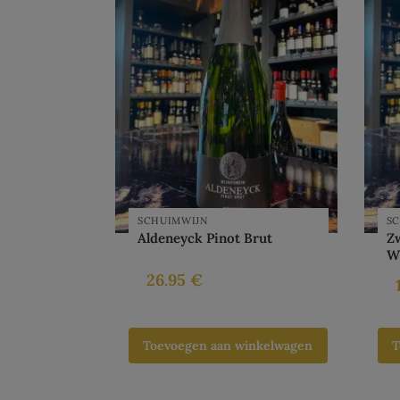
SCHUIMWIJN
S
Aldeneyck Pinot Brut
Zw
Wi
26.95
€
Toevoegen aan winkelwagen
T