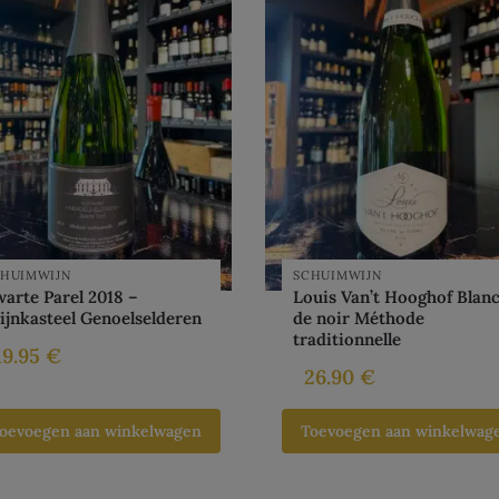
CHUIMWIJN
SCHUIMWIJN
arte Parel 2018 –
Louis Van’t Hooghof Blan
jnkasteel Genoelselderen
de noir Méthode
traditionnelle
19.95
€
26.90
€
oevoegen aan winkelwagen
Toevoegen aan winkelwag