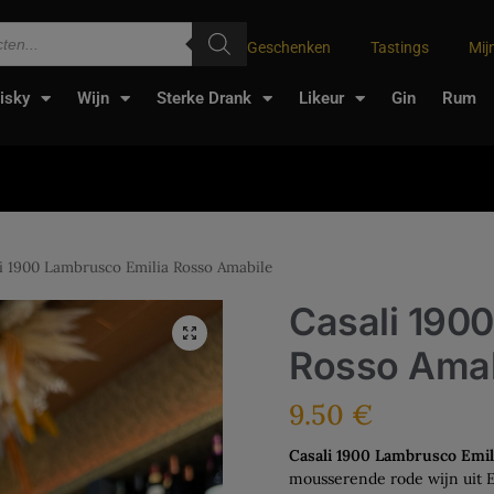
Geschenken
Tastings
Mij
isky
Wijn
Sterke Drank
Likeur
Gin
Rum
i 1900 Lambrusco Emilia Rosso Amabile
Casali 190
Rosso Amab
9.50
€
Casali 1900 Lambrusco Emil
mousserende rode wijn uit 