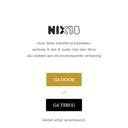
vriend of een geliefde? U kunt voor dit
artikel een cadeaukaart kopen!
Dit product als cadeau doen
Dit product vliegt de deur uit
Door deze website te bezoeken,
verklaar ik dat ik ouder ben dan 18 en
zal voldoen aan de bovenstaande verklaring.
Aanvullende informatie
GA DOOR
OF
Inhoud
75cl
GA TERUG
Alcoholpercentage
11,5%
Geniet altijd verantwoord.
Producent
MVSA