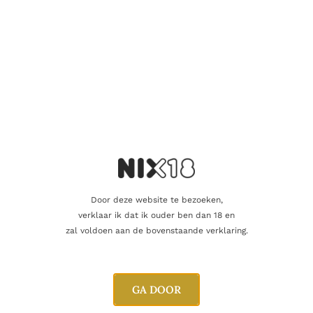
reflecties. De neus is expressief en verfijnd met aroma’s van
rijpe citrus, witte perzik, abrikoos en exotisch fruit, aangevuld
met florale toetsen, acaciahoning, geroosterde amandelen en
een subtiele mineraliteit. In de mond is de wijn vol en romig,
ondersteund door een levendige frisheid en een elegante
spanning. De lange afdronk wordt gekenmerkt door verfijnde
houttonen, rijp fruit en een indrukwekkende minerale precisie.
Vinificatie
De druiven worden met de hand geoogst op het ideale
rijpingsmoment. Na een zachte persing vergist het sap
gedeeltelijk in Franse eikenhouten vaten en gedeeltelijk in
Door deze website te bezoeken,
temperatuurgecontroleerde cuves, zodat zowel fruitexpressie
verklaar ik dat ik ouder ben dan 18 en
als complexiteit optimaal behouden blijven. Aansluitend rijpt de
zal voldoen aan de bovenstaande verklaring.
wijn gedurende meerdere maanden op de fijne lies met
regelmatige bâtonnage, wat extra diepgang, structuur en
romigheid oplevert zonder de frisheid te verliezen.
GA DOOR