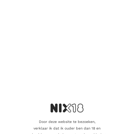
bramen, vergezeld van elegante kruidige tonen en goed
geïntegreerde tannines. De wijn heeft een uitstekende
structuur, evenwicht en een lange, bevredigende afdronk.
Saint-Émilion is een prestigieus appellatiegebied binnen de
Bordeaux-regio en staat wereldwijd bekend om zijn elegante
en verfijnde rode wijnen. De wijngaarden van Château Tour
Baladoz profiteren van het unieke terroir van de regio, met
kalksteen- en kleibodems die bijdragen aan de complexiteit en
expressie van de wijnen.
Château Tour Baladoz combineert traditie met innovatie en
streeft naar perfectie in elke fles die ze produceren. Met
zorgvuldige wijnbereidingste
Aanvullende informatie
Door deze website te bezoeken,
verklaar ik dat ik ouder ben dan 18 en