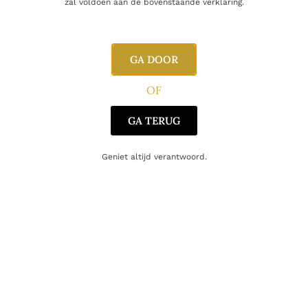
Inhoud
75cl
zal voldoen aan de bovenstaande verklaring.
Producent
Château Godeau Ducarpe
GA DOOR
Regio
Bordeaux
OF
Oorsprong
Frankrijk
GA TERUG
Druifsoort
Cabernet-Franc
,
Merlot
Geniet altijd verantwoord.
Gerelateerde producten